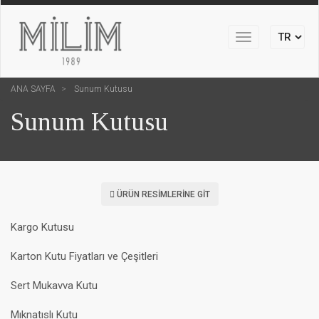
Toggle
navigation
ANA SAYFA
Sunum Kutusu
Sunum Kutusu
ÜRÜN RESIMLERINE GIT
Kargo Kutusu
Karton Kutu Fiyatları ve Çeşitleri
Sert Mukavva Kutu
Mıknatıslı Kutu