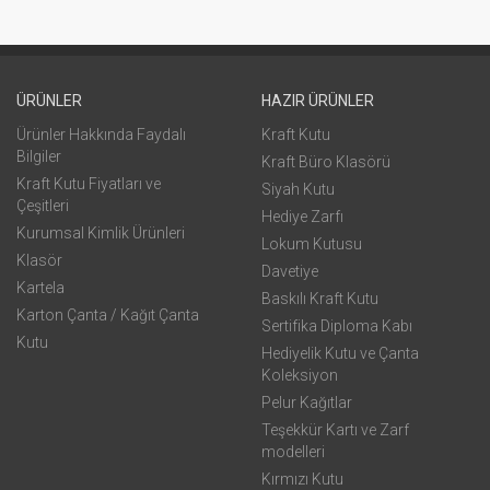
ÜRÜNLER
HAZIR ÜRÜNLER
Ürünler Hakkında Faydalı
Kraft Kutu
Bilgiler
Kraft Büro Klasörü
Kraft Kutu Fiyatları ve
Siyah Kutu
Çeşitleri
Hediye Zarfı
Kurumsal Kimlik Ürünleri
Lokum Kutusu
Klasör
Davetiye
Kartela
Baskılı Kraft Kutu
Karton Çanta / Kağıt Çanta
Sertifika Diploma Kabı
Kutu
Hediyelik Kutu ve Çanta
Koleksiyon
Pelur Kağıtlar
Teşekkür Kartı ve Zarf
modelleri
Kırmızı Kutu