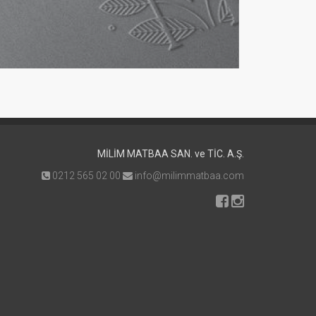
MİLİM MATBAA SAN. ve TİC. A.Ş.
0212 565 02 00
info@milimmatbaa.com