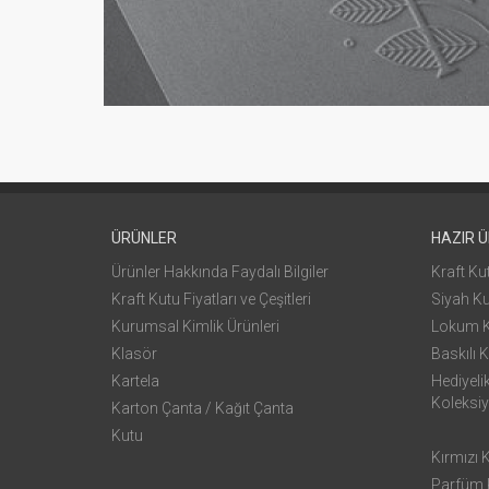
ÜRÜNLER
HAZIR 
Ürünler Hakkında Faydalı Bilgiler
Kraft Ku
Kraft Kutu Fiyatları ve Çeşitleri
Siyah K
Kurumsal Kimlik Ürünleri
Lokum 
Klasör
Baskılı K
Kartela
Hediyeli
Koleksi
Karton Çanta / Kağıt Çanta
Kutu
Kırmızı 
Parfüm K