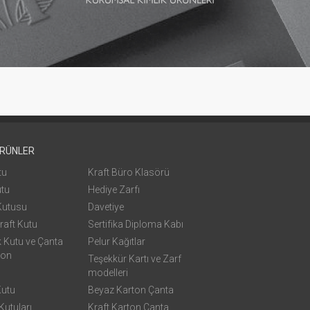
ÜRÜNLER
tu
Kraft Büro Klasörü
utu
Hediye Zarfı
Kutusu
Davetiye
raft Kutu
Sertifika Diploma Kabı
k Kutu ve Çanta
Pelur Kağıtlar
yon
Teşekkür Kartı ve Zarf
modelleri
Kutu
Beyaz Karton Çanta
utuları
Kraft Karton Çanta