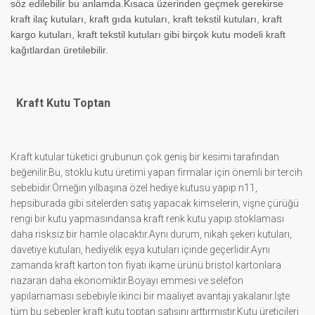
söz edilebilir bu anlamda.Kısaca üzerinden geçmek gerekirse
kraft ilaç kutuları, kraft gıda kutuları, kraft tekstil kutuları, kraft
kargo kutuları, kraft tekstil kutuları gibi birçok kutu modeli kraft
kağıtlardan üretilebilir.
Kraft Kutu Toptan
Kraft kutular tüketici grubunun çok geniş bir kesimi tarafından
beğenilir.Bu, stoklu kutu üretimi yapan firmalar için önemli bir tercih
sebebidir.Örneğin yılbaşına özel hediye kutusu yapıp n11,
hepsiburada gibi sitelerden satış yapacak kimselerin, vişne çürüğü
rengi bir kutu yapmasındansa kraft renk kutu yapıp stoklaması
daha risksiz bir hamle olacaktır.Aynı durum, nikah şekeri kutuları,
davetiye kutuları, hediyelik eşya kutuları içinde geçerlidir.Aynı
zamanda kraft karton ton fiyatı ikame ürünü bristol kartonlara
nazaran daha ekonomiktir.Boyayı emmesi ve selefon
yapılamaması sebebiyle ikinci bir maaliyet avantajı yakalanır.İşte
tüm bu sebepler kraft kutu toptan satışını arttırmıştır.Kutu üreticileri