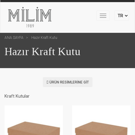
Toggle
navigation
ANA SAYFA
Hazır Kraft Kutu
Hazır Kraft Kutu
ÜRÜN RESIMLERINE GIT
Kraft Kutular