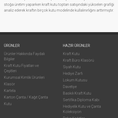
stoğa üretim yaparken kraft kutu toptan satışındaki yükselen grafiği
analiz ederek kraftın birçok kutu modelinde kullalınırlığını arttırmıştır.
ÜRÜNLER
HAZIR ÜRÜNLER
Ürünler Hakkında Faydalı
Kraft Kutu
Bilgiler
Kraft Büro Klasörü
Kraft Kutu Fiyatları ve
Siyah Kutu
Çeşitleri
Hediye Zarfı
Kurumsal Kimlik Ürünleri
Lokum Kutusu
Klasör
Davetiye
Kartela
Baskılı Kraft Kutu
Karton Çanta / Kağıt Çanta
Sertifika Diploma Kabı
Kutu
Hediyelik Kutu ve Çanta
Koleksiyon