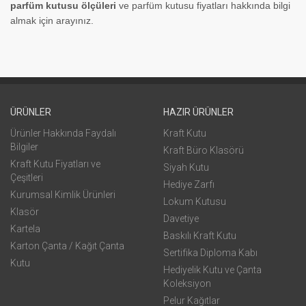
parfüm kutusu ölçüleri
ve parfüm kutusu fiyatları hakkında bilgi
almak için arayınız.
ÜRÜNLER
HAZIR ÜRÜNLER
Ürünler Hakkında Faydalı
Kraft Kutu
Bilgiler
Kraft Büro Klasörü
Kraft Kutu Fiyatları ve
Siyah Kutu
Çeşitleri
Hediye Zarfı
Kurumsal Kimlik Ürünleri
Lokum Kutusu
Klasör
Davetiye
Kartela
Baskılı Kraft Kutu
Karton Çanta / Kağıt Çanta
Sertifika Diploma Kabı
Kutu
Hediyelik Kutu ve Çanta
Koleksiyon
Pelur Kağıtlar