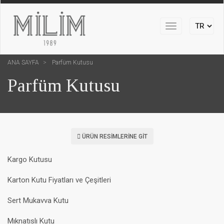
Toggle
navigation
ANA SAYFA
Parfüm Kutusu
Parfüm Kutusu
ÜRÜN RESIMLERINE GIT
Kargo Kutusu
Karton Kutu Fiyatları ve Çeşitleri
Sert Mukavva Kutu
Mıknatıslı Kutu