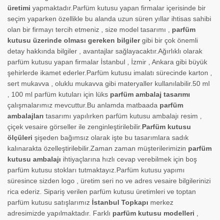
üretimi
yapmaktadır.Parfüm kutusu yapan firmalar içerisinde bir
seçim yaparken özellikle bu alanda uzun süren yıllar ihtisas sahibi
olan bir firmayı tercih etmeniz , size model tasarımı ,
parfüm
kutusu üzerinde
olması gereken bilgiler
gibi bir çok önemli
detay hakkında bilgiler , avantajlar sağlayacaktır.Ağırlıklı olarak
parfüm kutusu yapan firmalar İstanbul , İzmir , Ankara gibi büyük
şehirlerde ikamet ederler.Parfüm kutusu imalatı sürecinde karton ,
sert mukavva , oluklu mukavva gibi materyaller kullanılabilir.50 ml
, 100 ml parfüm kutuları için lüks
parfüm ambalaj tasarımı
çalışmalarımız mevcuttur.Bu anlamda matbaada
parfüm
ambalajları
tasarımı yapılırken parfüm kutusu ambalajı resim ,
çiçek vesaire görseller ile zenginleştirilebilir.
Parfüm kutusu
ölçüleri
şişeden bağımsız olarak işte bu tasarımlara sadık
kalınarakta özelleştirilebilir.Zaman zaman müşterilerimizin
parfüm
kutusu ambalajı
ihtiyaçlarına hızlı cevap verebilmek için boş
parfüm kutusu stokları tutmaktayız.Parfüm kutusu yapımı
süresince sizden logo , üretim seri no ve adres vesaire bilgilerinizi
rica ederiz. Sipariş verilen parfüm kutusu üretimleri ve toptan
parfüm kutusu satışlarımız
İstanbul Topkapı
merkez
adresimizde yapılmaktadır. Farklı
parfüm kutusu modelleri
,