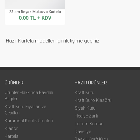
23 cm Beyaz Mukavva Kartela
0.00 TL + KDV
Hazır Kartela modelleri için iletişime geçiniz.
ÜRÜNLER
HAZIR ÜRÜNLER
Ürünler Hakkında Faydalı
Kraft Kutu
Bilgiler
Kraft Büro Klasörü
Kraft Kutu Fiyatları ve
Siyah Kutu
Çeşitleri
Hediye Zarfı
Kurumsal Kimlik Ürünleri
Lokum Kutusu
Klasör
Davetiye
Kartela
Baskılı Kraft Kutu