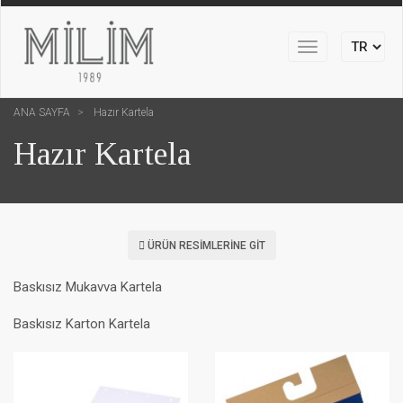
Toggle
navigation
ANA SAYFA
Hazır Kartela
Hazır Kartela
ÜRÜN RESIMLERINE GIT
Baskısız Mukavva Kartela
Baskısız Karton Kartela