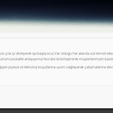
izi çok iyi dinleyerek işe başlıyoruz.
Var olduğu her alanda sizi temsil edece
nümüze,kalite anlayışımızı tecrübe ile birleştirerek müşterilerimizin bası
işen piyasa ve teknoloji koşullarına uyum sağlayarak çalışmalarına dev