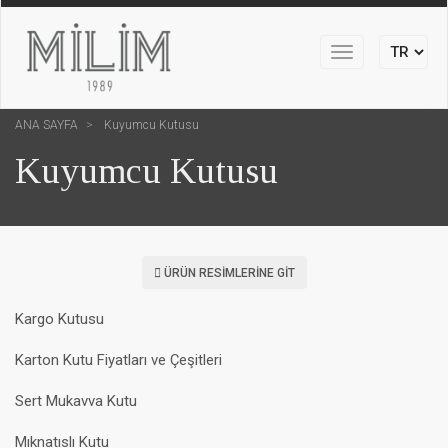
Toggle
navigation
ANA SAYFA
Kuyumcu Kutusu
Kuyumcu Kutusu
ÜRÜN RESIMLERINE GIT
Kargo Kutusu
Karton Kutu Fiyatları ve Çeşitleri
Sert Mukavva Kutu
Mıknatıslı Kutu