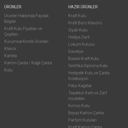
ÜRÜNLER
HAZIR ÜRÜNLER
Ürünler Hakkında Faydalı
Kraft Kutu
Bilgiler
Kraft Büro Klasörü
Kraft Kutu Fiyatları ve
Siyah Kutu
Çeşitleri
Hediye Zarfı
Kurumsal Kimlik Ürünleri
Lokum Kutusu
Klasör
Davetiye
Kartela
Baskılı Kraft Kutu
Karton Çanta / Kağıt Çanta
Sertifika Diploma Kabı
Kutu
Hediyelik Kutu ve Çanta
Koleksiyon
Pelur Kağıtlar
Teşekkür Kartı ve Zarf
modelleri
Kırmızı Kutu
Beyaz Karton Çanta
Parfüm Kutuları
Kraft Karton Çanta