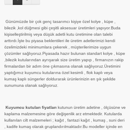
Günümüzde bir çok genç tasarımcı kişiye özel kolye , küpe ,
bilezik ,kol düğmesi gibi çeşitli aksesuar üretimleri yapıyor.Buda
kişiselleştirilmiş veya düşük adetli kutu üretimine olan talebi
arttırdı.İşte bu piyasa beklentileri ile üretim adetlerimizi kendi
özelimizdeki minimumlara çekerek , müşterilerimize uygun
çözümler sağlıyoruz.Piyasada hazır bulunan standart kolye , küpe
,bilezik kutularından ayrışarak size üretim yapıp , firmanızın rakip
firmalardan bir adım öne çıkmasına olanak sağlıyoruz.Üretimini
yaptığımız kuyumcu kutularına özel kesimli , flok kaplı veya
kumaş kaplı süngerler doldurarak ürünlerinizin en şık şekilde
sunumuna olanak sağlıyoruz.
Kuyumcu kutuları fiyatları
kutunun üretim adetine , ölçüsüne ve
kaplama malzemesine göre değişenlik arz etmektedir. Kutularda
kullanılan cilt malzemeleri ; kağıt , fantazi kağıt , kumaş , suni deri
, kadife kumaş olarak gruplandırılmaktadır.Bu modeller içinde en