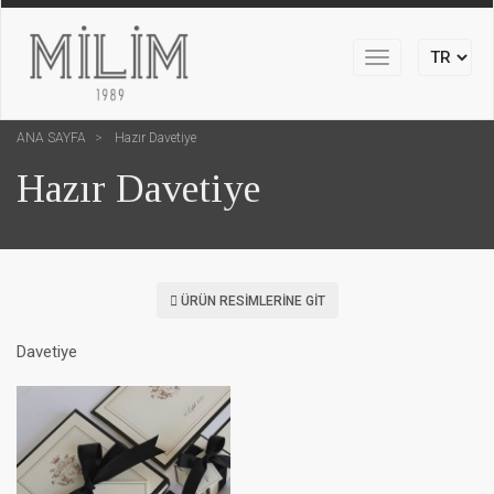
Toggle
navigation
ANA SAYFA
Hazır Davetiye
Hazır Davetiye
ÜRÜN RESIMLERINE GIT
Davetiye