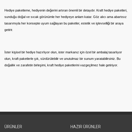
Hediye paketleme, hediyenin değerini artıran önemli bir detaydır. Kraft hediye paketleri,
sunduğu doğal ve sıcak görünümle her hediyeye anlam katar. Göz alıcı ama abartısız
tasarımıyla her konsepte uyum sağlayan bu paketler, estetik ve işlevselliği bir araya
getirir.
İster kişisel bir hediye hazırlıyor olun, ister markanız için özel bir ambalaj tasarlıyor
olun, kraft paketlerle şık, sürdürülebilir ve unutulmaz bir sunum yaratabilirsiniz. Bu
doğallık ve zarafetin birleşimi, kraft hediye paketlerini vazgeçilmez hale getiriyor.
ÜRÜNLER
HAZIR ÜRÜNLER