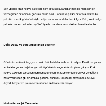
Son yıllarda kraft hediye paketleri, hem bireysel kullanıcılar hem de markalar için
vazgeçilmez bir ambalaj çözümü haline geldi. Sadelik ve şıklığı bir araya getiren bu
paketler, estetik görünümleriyle hediye sunumlarını daha özel kılıyor. Peki, kraft hediye
paketleri neden bu kadar popüler? İşte bu trendin arkasındaki en önemli sebepler.
Doğa Dostu ve Sürdürülebilir Bir Seçenek
Günümüzde tüketiciler, çevre dostu ürünleri daha fazla tercih ediyor. Plastik ve yapay
ambalajlar yerine doğal ve geri dönüştürülebilir seçenekler ön plana çıkıyor. Kraft
hediye paketleri, tamamen geri dönüştürülebilir malzemelerden üretiliyor ve doğaya
zarar vermeden şık bir ambalaj çözümü sunuyor. Bu özelliği sayesinde çevreye
duyarlı bireyler ve işletmeler tarafından sıklıkla tercih ediliyor.
Minimalist ve Şık Tasarımlar