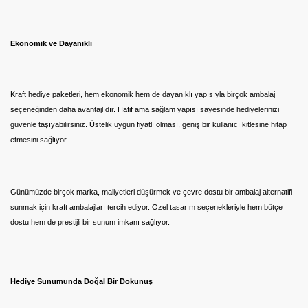
Ekonomik ve Dayanıklı
Kraft hediye paketleri, hem ekonomik hem de dayanıklı yapısıyla birçok ambalaj
seçeneğinden daha avantajlıdır. Hafif ama sağlam yapısı sayesinde hediyelerinizi
güvenle taşıyabilirsiniz. Üstelik uygun fiyatlı olması, geniş bir kullanıcı kitlesine hitap
etmesini sağlıyor.
Günümüzde birçok marka, maliyetleri düşürmek ve çevre dostu bir ambalaj alternatifi
sunmak için kraft ambalajları tercih ediyor. Özel tasarım seçenekleriyle hem bütçe
dostu hem de prestijli bir sunum imkanı sağlıyor.
Hediye Sunumunda Doğal Bir Dokunuş