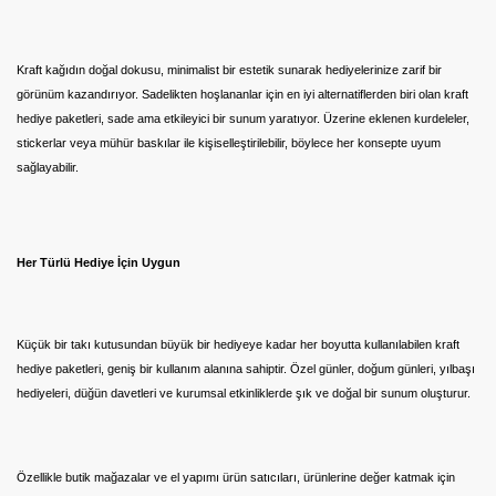
Kraft kağıdın doğal dokusu, minimalist bir estetik sunarak hediyelerinize zarif bir
görünüm kazandırıyor. Sadelikten hoşlananlar için en iyi alternatiflerden biri olan kraft
hediye paketleri, sade ama etkileyici bir sunum yaratıyor. Üzerine eklenen kurdeleler,
stickerlar veya mühür baskılar ile kişiselleştirilebilir, böylece her konsepte uyum
sağlayabilir.
Her Türlü Hediye İçin Uygun
Küçük bir takı kutusundan büyük bir hediyeye kadar her boyutta kullanılabilen kraft
hediye paketleri, geniş bir kullanım alanına sahiptir. Özel günler, doğum günleri, yılbaşı
hediyeleri, düğün davetleri ve kurumsal etkinliklerde şık ve doğal bir sunum oluşturur.
Özellikle butik mağazalar ve el yapımı ürün satıcıları, ürünlerine değer katmak için