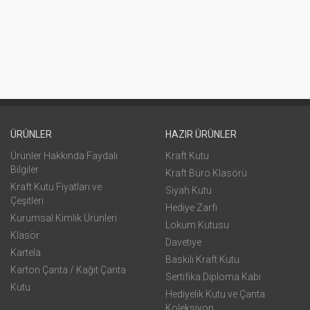
ÜRÜNLER
HAZIR ÜRÜNLER
Ürünler Hakkında Faydalı
Kraft Kutu
Bilgiler
Kraft Büro Klasörü
Kraft Kutu Fiyatları ve
Siyah Kutu
Çeşitleri
Hediye Zarfı
Kurumsal Kimlik Ürünleri
Lokum Kutusu
Klasör
Davetiye
Kartela
Baskılı Kraft Kutu
Karton Çanta / Kağıt Çanta
Sertifika Diploma Kabı
Kutu
Hediyelik Kutu ve Çanta
Koleksiyon