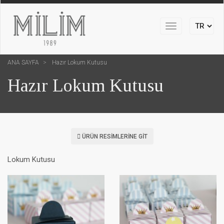
Toggle
navigation
ANA SAYFA
Hazır Lokum Kutusu
Hazır Lokum Kutusu
ÜRÜN RESIMLERINE GIT
Lokum Kutusu