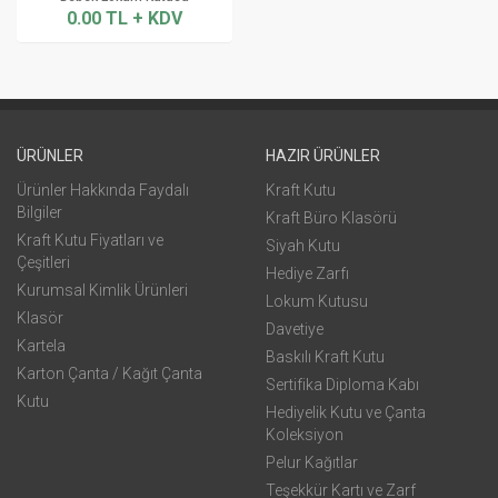
0.00 TL + KDV
ÜRÜNLER
HAZIR ÜRÜNLER
Ürünler Hakkında Faydalı
Kraft Kutu
Bilgiler
Kraft Büro Klasörü
Kraft Kutu Fiyatları ve
Siyah Kutu
Çeşitleri
Hediye Zarfı
Kurumsal Kimlik Ürünleri
Lokum Kutusu
Klasör
Davetiye
Kartela
Baskılı Kraft Kutu
Karton Çanta / Kağıt Çanta
Sertifika Diploma Kabı
Kutu
Hediyelik Kutu ve Çanta
Koleksiyon
Pelur Kağıtlar
Teşekkür Kartı ve Zarf