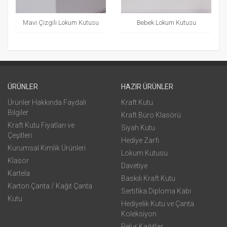
Mavi Çizgili Lokum Kutusu
Bebek Lokum Kutusu
ÜRÜNLER
HAZIR ÜRÜNLER
Ürünler Hakkında Faydalı
Kraft Kutu
Bilgiler
Kraft Büro Klasörü
Kraft Kutu Fiyatları ve
Siyah Kutu
Çeşitleri
Hediye Zarfı
Kurumsal Kimlik Ürünleri
Lokum Kutusu
Klasör
Davetiye
Kartela
Baskılı Kraft Kutu
Karton Çanta / Kağıt Çanta
Sertifika Diploma Kabı
Kutu
Hediyelik Kutu ve Çanta
Koleksiyon
Pelur Kağıtlar