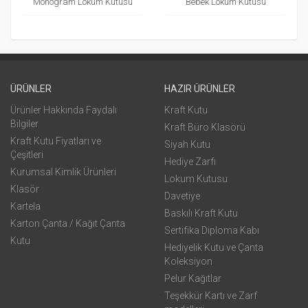
Monogram Lokum Kutusu
Bebek Lokum Kutusu
ÜRÜNLER
HAZIR ÜRÜNLER
Ürünler Hakkında Faydalı
Kraft Kutu
Bilgiler
Kraft Büro Klasörü
Kraft Kutu Fiyatları ve
Siyah Kutu
Çeşitleri
Hediye Zarfı
Kurumsal Kimlik Ürünleri
Lokum Kutusu
Klasör
Davetiye
Kartela
Baskılı Kraft Kutu
Karton Çanta / Kağıt Çanta
Sertifika Diploma Kabı
Kutu
Hediyelik Kutu ve Çanta
Koleksiyon
Pelur Kağıtlar
Teşekkür Kartı ve Zarf