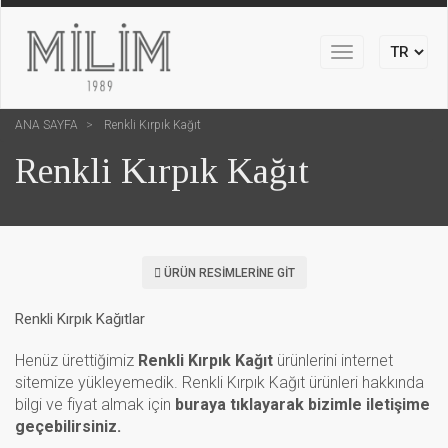
Toggle
navigation
ANA SAYFA
Renkli Kırpık Kağıt
Renkli Kırpık Kağıt
ÜRÜN RESIMLERINE GIT
Renkli Kırpık Kağıtlar
Henüz ürettiğimiz
Renkli Kırpık Kağıt
ürünlerini internet
sitemize yükleyemedik. Renkli Kırpık Kağıt ürünleri hakkında
bilgi ve fiyat almak için
buraya tıklayarak bizimle iletişime
geçebilirsiniz.