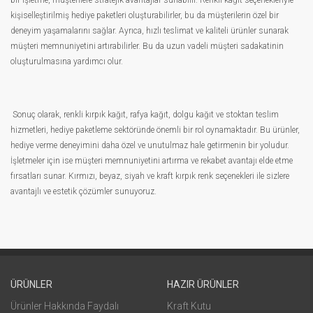
bir işletme, müşterilere stratejik avantajlar sunabilir. Renkli kağıt seçenekleriyle
kişiselleştirilmiş hediye paketleri oluşturabilirler, bu da müşterilerin özel bir
deneyim yaşamalarını sağlar. Ayrıca, hızlı teslimat ve kaliteli ürünler sunarak
müşteri memnuniyetini artırabilirler. Bu da uzun vadeli müşteri sadakatinin
oluşturulmasına yardımcı olur.
Sonuç olarak, renkli kırpık kağıt, rafya kağıt, dolgu kağıt ve stoktan teslim
hizmetleri, hediye paketleme sektöründe önemli bir rol oynamaktadır. Bu ürünler,
hediye verme deneyimini daha özel ve unutulmaz hale getirmenin bir yoludur.
İşletmeler için ise müşteri memnuniyetini artırma ve rekabet avantajı elde etme
fırsatları sunar. Kırmızı, beyaz, siyah ve kraft kırpık renk seçenekleri ile sizlere
avantajlı ve estetik çözümler sunuyoruz.
ÜRÜNLER
HAZIR ÜRÜNLER
Ürünler Hakkında Faydalı
Kraft Kutu