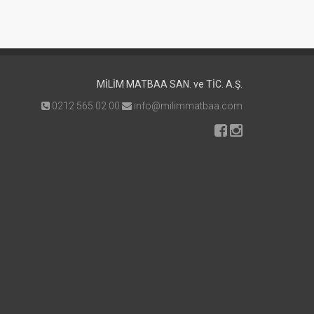
MİLİM MATBAA SAN. ve TİC. A.Ş.
0212 565 02 00
info@milimmatbaa.com