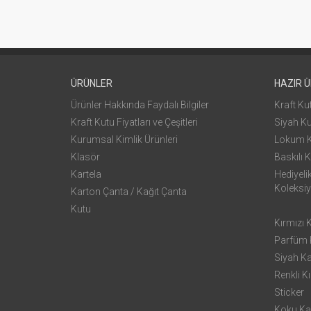
ÜRÜNLER
HAZIR 
Ürünler Hakkında Faydalı Bilgiler
Kraft Ku
Kraft Kutu Fiyatları ve Çeşitleri
Siyah K
Kurumsal Kimlik Ürünleri
Lokum 
Klasör
Baskılı K
Kartela
Hediyeli
Koleksi
Karton Çanta / Kağıt Çanta
Kutu
Kırmızı 
Parfüm K
Siyah K
Renkli Kı
Sticker
Koku Ka