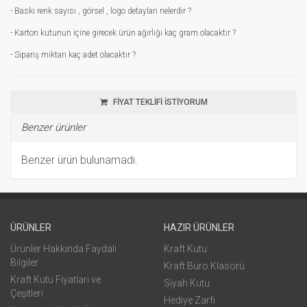
- Baskı renk sayısı , görsel , logo detayları nelerdir ?
- Karton kutunun içine girecek ürün ağırlığı kaç gram olacaktır ?
- Sipariş miktarı kaç adet olacaktır ?
FİYAT TEKLİFİ İSTİYORUM
Benzer ürünler
Benzer ürün bulunamadı.
ÜRÜNLER
HAZIR ÜRÜNLER
Ürünler Hakkında Faydalı
Kraft Kutu
Bilgiler
Kraft Büro Klasörü
Kraft Kutu Fiyatları ve
Siyah Kutu
Çeşitleri
Hediye Zarfı