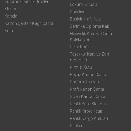
Kurumsal Kimlik Ürünleri
Lokum Kutusu
Klasör
Davetiye
Kartela
Baskılı Kraft Kutu
Karton Çanta / Kağıt Çanta
Sertifika Diploma Kabı
Kutu
Hediyelik Kutu ve Çanta
Koleksiyon
Pelur Kağıtlar
Teşekkür Kartı ve Zarf
modelleri
Kırmızı Kutu
Beyaz Karton Çanta
Parfüm Kutuları
Kraft Karton Çanta
Siyah Karton Çanta
Renkli Büro Klasörü
Renkli Kırpık Kağıt
Renkli Kargo Kutuları
Sticker