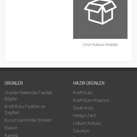
Ürün Kutusu İmalatı
ÜRÜNLER
HAZIR ÜRÜNLER
Ürünler Hakkında Faydalı
Kraft Kutu
Bilgiler
Kraft Büro Klasörü
Kraft Kutu Fiyatları ve
Siyah Kutu
Çeşitleri
Hediye Zarfı
Kurumsal Kimlik Ürünleri
Lokum Kutusu
Klasör
Davetiye
Kartela