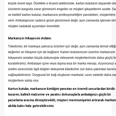
büyük önem taşır. Özellikle e-ticaret sektöründe, karton kutuların dayanıklı ol
ürünlerin kargoda zarar görmesini engeller ve müşteri şikayetlerini azaltır. S
ve kaliteli karton kutular, markanızın profesyonelliğini yansıtırken, müşteriler
verir. Ambalajınızın sadece güzel görünmesi değil, aynı zamanda işlevsel ol
müşteri sadakati açısından önemlidir.
Markanızın Hikayesini Anlatın
Tüketiciler, bir markaya yalnızca ürünleri için değil, aynı zamanda temsil ettiği
değerler ve hikayesi için de bağlanır. Karton kutularınızın üzerine markanızın
hikayesini anlatan küçük dokunuşlar ekleyerek müşterilerinizle daha güçlü b
kurabilirsiniz. Ambalajın içine veya dışına kısa bir marka mesajı, vizyonunuz 
üretim sürecinizle ilgili bilgiler ekleyerek tüketicinin sizi daha yakından tanım
sağlayabilirsiniz. Duygusal bir bağ oluşturan markalar, uzun vadede daha sa
müşterilere sahip olur.
Karton kutular, markanızın kimliğini yansıtan en önemli unsurlardan biridir
tasarım, kaliteli malzeme ve yaratıcı dokunuşlarla ambalajınızı güçlü bir
pazarlama aracına dönüştürebilir, müşteri memnuniyetini artırarak markanı
akılda kalıcı hale getirebilirsiniz.