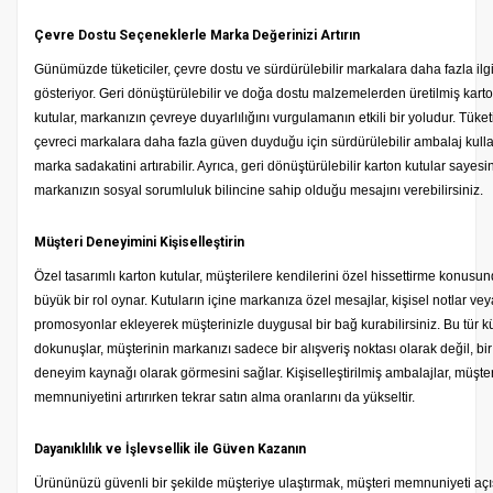
Çevre Dostu Seçeneklerle Marka Değerinizi Artırın
Günümüzde tüketiciler, çevre dostu ve sürdürülebilir markalara daha fazla ilg
gösteriyor. Geri dönüştürülebilir ve doğa dostu malzemelerden üretilmiş kart
kutular, markanızın çevreye duyarlılığını vurgulamanın etkili bir yoludur. Tüketi
çevreci markalara daha fazla güven duyduğu için sürdürülebilir ambalaj kulla
marka sadakatini artırabilir. Ayrıca, geri dönüştürülebilir karton kutular sayes
markanızın sosyal sorumluluk bilincine sahip olduğu mesajını verebilirsiniz.
Müşteri Deneyimini Kişiselleştirin
Özel tasarımlı karton kutular, müşterilere kendilerini özel hissettirme konusu
büyük bir rol oynar. Kutuların içine markanıza özel mesajlar, kişisel notlar vey
promosyonlar ekleyerek müşterinizle duygusal bir bağ kurabilirsiniz. Bu tür 
dokunuşlar, müşterinin markanızı sadece bir alışveriş noktası olarak değil, bir
deneyim kaynağı olarak görmesini sağlar. Kişiselleştirilmiş ambalajlar, müşter
memnuniyetini artırırken tekrar satın alma oranlarını da yükseltir.
Dayanıklılık ve İşlevsellik ile Güven Kazanın
Ürününüzü güvenli bir şekilde müşteriye ulaştırmak, müşteri memnuniyeti aç