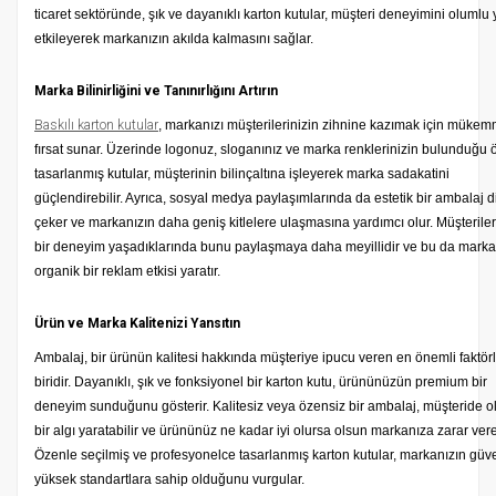
ticaret sektöründe, şık ve dayanıklı karton kutular, müşteri deneyimini olumlu
etkileyerek markanızın akılda kalmasını sağlar.
Marka Bilinirliğini ve Tanınırlığını Artırın
Baskılı karton kutular
, markanızı müşterilerinizin zihnine kazımak için mükem
fırsat sunar. Üzerinde logonuz, sloganınız ve marka renklerinizin bulunduğu 
tasarlanmış kutular, müşterinin bilinçaltına işleyerek marka sadakatini
güçlendirebilir. Ayrıca, sosyal medya paylaşımlarında da estetik bir ambalaj d
çeker ve markanızın daha geniş kitlelere ulaşmasına yardımcı olur. Müşteriler
bir deneyim yaşadıklarında bunu paylaşmaya daha meyillidir ve bu da markan
organik bir reklam etkisi yaratır.
Ürün ve Marka Kalitenizi Yansıtın
Ambalaj, bir ürünün kalitesi hakkında müşteriye ipucu veren en önemli faktör
biridir. Dayanıklı, şık ve fonksiyonel bir karton kutu, ürününüzün premium bir
deneyim sunduğunu gösterir. Kalitesiz veya özensiz bir ambalaj, müşteride 
bir algı yaratabilir ve ürününüz ne kadar iyi olursa olsun markanıza zarar vereb
Özenle seçilmiş ve profesyonelce tasarlanmış karton kutular, markanızın güve
yüksek standartlara sahip olduğunu vurgular.