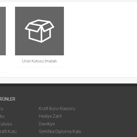
a
Ürün Kutusu İmalatı
ÜRÜNLER
tu
Kraft Büro Klasörü
utu
Hediye Zarfı
Kutusu
Davetiye
raft Kutu
Sertifika Diploma Kabı