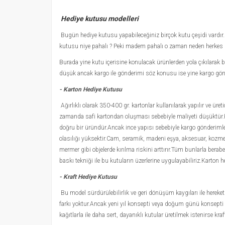
Hediye kutusu modelleri
Bugün hediye kutusu yapabileceğiniz birçok kutu çeşidi vardır.K
kutusu niye pahalı ? Peki madem pahalı o zaman neden herkes 
Burada yine kutu içerisine konulacak ürünlerden yola çıkılarak b
düşük ancak kargo ile gönderimi söz konusu ise yine kargo gönd
- Karton Hediye Kutusu
Ağırlıklı olarak 350-400 gr. kartonlar kullanılarak yapılır ve ür
zamanda safi kartondan oluşması sebebiyle maliyeti düşüktür.K
doğru bir üründür.Ancak ince yapısı sebebiyle kargo gönderim
olasılığı yüksektir.Cam, seramik, madeni eşya, aksesuar, kozmet
mermer gibi objelerde kırılma riskini arttırır.Tüm bunlarla berab
baskı tekniği ile bu kutuların üzerlerine uygulayabiliriz.Karton h
-
Kraft Hediye Kutusu
Bu model sürdürülebilirlik ve geri dönüşüm kaygıları ile hereket 
farkı yoktur.Ancak yeni yıl konsepti veya doğum günü konsepti g
kağıtlarla ile daha sert, dayanıklı kutular üretilmek istenirse k