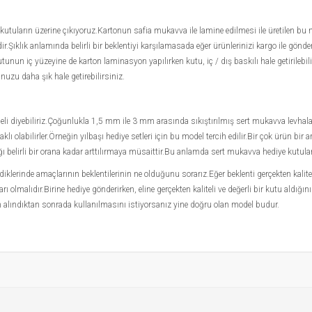
 kutuların üzerine çıkıyoruz.Kartonun safia mukavva ile lamine edilmesi ile üretilen bu
idir.Şıklık anlamında belirli bir beklentiyi karşılamasada eğer ürünlerinizi kargo ile g
utunun iç yüzeyine de karton laminasyon yapılırken kutu, iç / dış baskılı hale getirileb
nuzu daha şık hale getirebilirsiniz.
i diyebiliriz.Çoğunlukla 1,5 mm ile 3 mm arasında sıkıştırılmış sert mukavva levhalar
ı olabilirler.Örneğin yılbaşı hediye setleri için bu model tercih edilir.Bir çok ürün bir
ğı belirli bir orana kadar arttılırmaya müsaittir.Bu anlamda sert mukavva hediye kutula
iklerinde amaçlarının beklentilerinin ne olduğunu sorarız.Eğer beklenti gerçekten kalit
ı olmalıdır.Birine hediye gönderirken, eline gerçekten kaliteli ve değerli bir kutu aldığı
den alındıktan sonrada kullanılmasını istiyorsanız yine doğru olan model budur.