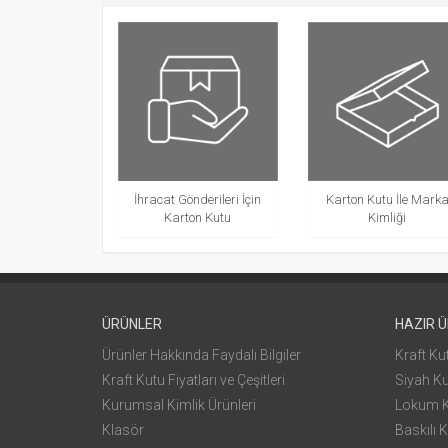
İhracat Gönderileri İçin
Karton Kutu İle Mark
Karton Kutu
Kimliği
ÜRÜNLER
HAZIR 
Ürünler Hakkında Faydalı Bilgiler
Kraft Ku
Kraft Kutu Fiyatları ve Çeşitleri
Siyah K
Kurumsal Kimlik Ürünleri
Lokum 
Klasör
Baskılı K