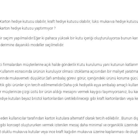
arton hediye kutusu olabilir, kraft hediye kutusu olabilir, lüks mukavva hediye kutus
karton hediye kutusu yaptırmıyor ?
ir seçim yapılmalıdır.Eğer ki pahaca yüksek bir kutu içeriği oluşturuluyorsa bunun karşı
erimine dayanıklı modeller seçilmelidir.
etici firmalardan müşterilerine açık halde gönderilir.Kutu kurulumu yani kutunun katlanm
ullanım esnasında ürünün kuruluyor olması stoklama açısından bir maliyet yaratmaz.R
lerinde mukavemeti düşüktür.Safi ambalaj görevi görür, içeriğindeki ürünü koruma gü
ik gibi ürünler için tercih edilmemelidir.Daha çok hediyelik eşya ambalajı amaçlı kulla
er müşterinize çizgi üstü bir ürün aldığı mesajını vermek kaygısı taşımıyorsanız, bu kart
ediye kutuları beyaz bristol kartonlardan üretilebilineceği gibi kraft kartonlardan veya ke
eden kullanıcılar tarafından karton kutulara alternatif olarak tercih edilebilir...Bunun 
ibi konsept oluştururken vermek istenilen mesaj daha minimal ve organiklik üzerinde d
raft oluklu mukavva kutular veya ince kraft kağıdın mukavva üzerine kaplanması ile oluştu