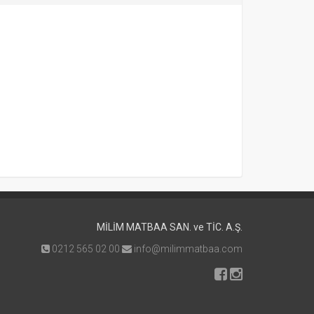
MİLİM MATBAA SAN. ve TİC. A.Ş.
0212 565 02 00
info@milimmatbaa.com