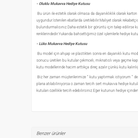
- Oluklu Mukavva Hediye Kutusu
Bu ürün ile estetik olarak olmasa da dayanıklıklık olarak karton
uygundur.İstenilen ebatlarda üretilebilir.Maliyet olarak rekabetç
bulundurmalısınız.Daha estetik bir görüntü için talep edilirse k
renklerindedir.Yukarıda bahsettiğimiz özel işlemlerle hediye kutu
- Lüks Mukavva Hediye Kutusu
Bu model için ahşap ve plastikten sonra en dayanıklı kutu model
sonucu üretilen bu kutular çekmceli, mıknatıslı veya geçme kapakl
kutu modellerinde hacim arttıkça direç azalır çünkü kutu kalınlı
Biz her zaman müşterilerimize '' kutu yaptırmak istiyorum '' ded
plana atılabiliniyorsa o zaman tercih sert mukavva hediye kutular
kutuları özellikle tercih edebilirsiniz.Eğer kutunun hediye için
Benzer ürünler