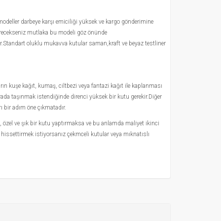
 modeller darbeye karşı emiciliği yüksek ve kargo gönderimine
önderecekseniz mutlaka bu modeli göz önünde
ilir.Standart oluklu mukavva kutular saman,kraft ve beyaz testliner
ın kuşe kağıt, kumaş, ciltbezi veya fantazi kağıt ile kaplanması
 arada taşınmak istendiğinde direnci yüksek bir kutu gerekir.Diğer
rı bir adım öne çıkmatadır.
e, özel ve şık bir kutu yaptırmaksa ve bu anlamda maliyet ikinci
nı hissettirmek istiyorsanız çekmceli kutular veya mıknatıslı