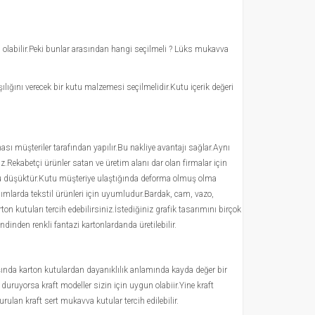
u olabilir.Peki bunlar arasından hangi seçilmeli ? Lüks mukavva
lığını verecek bir kutu malzemesi seçilmelidir.Kutu içerik değeri
ası müşteriler tarafından yapılır.Bu nakliye avantajı sağlar.Aynı
ekabetçi ürünler satan ve üretim alanı dar olan firmalar için
cü düşüktür.Kutu müşteriye ulaştığında deforma olmuş olma
nımlarda tekstil ürünleri için uyumludur.Bardak, cam, vazo,
on kutuları tercih edebilirsiniz.İstediğiniz grafik tasarımını birçok
ndinden renkli fantazi kartonlardanda üretilebilir.
dışında karton kutulardan dayanıklılık anlamında kayda değer bir
uruyorsa kraft modeller sizin için uygun olabiir.Yine kraft
rulan kraft sert mukavva kutular tercih edilebilir.