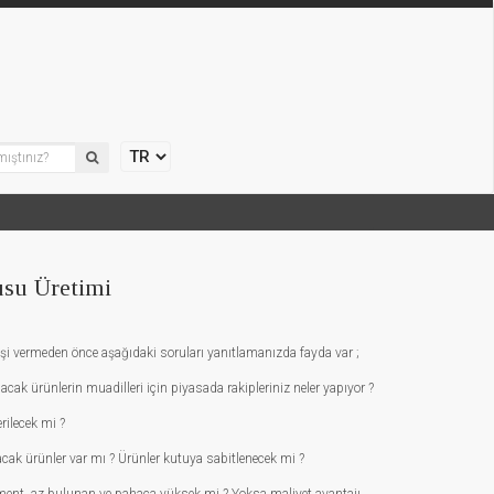
su Üretimi
şi vermeden önce aşağıdaki soruları yanıtlamanızda fayda var ;
acak ürünlerin muadilleri için piyasada rakipleriniz neler yapıyor ?
erilecek mi ?
ılacak ürünler var mı ? Ürünler kutuya sabitlenecek mi ?