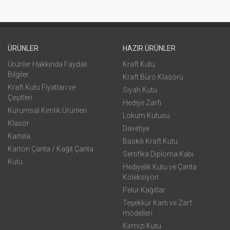
ÜRÜNLER
HAZIR ÜRÜNLER
Ürünler Hakkında Faydalı
Kraft Kutu
Bilgiler
Kraft Büro Klasörü
Kraft Kutu Fiyatları ve
Siyah Kutu
Çeşitleri
Hediye Zarfı
Kurumsal Kimlik Ürünleri
Lokum Kutusu
Klasör
Davetiye
Kartela
Baskılı Kraft Kutu
Karton Çanta / Kağıt Çanta
Sertifika Diploma Kabı
Kutu
Hediyelik Kutu ve Çanta
Koleksiyon
Pelur Kağıtlar
Teşekkür Kartı ve Zarf
modelleri
Kırmızı Kutu