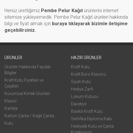
Henüz ürettiğimiz
Pembe Pelur Kağıt
ürünlerini internet
sitemize yükleyemedik. Pembe Pelur Kağıt ürünleri hakkında
bilgi ve fiyat almak için
buraya tıklayarak bizimle iletişime
geçebilirsiniz.
ÜRÜNLER
HAZIR ÜRÜNLER
Ürünler Hakkında Faydalı
Kraft Kutu
Bilgiler
Kraft Büro Klasörü
Kraft Kutu Fiyatları ve
Siyah Kutu
Çeşitleri
Hediye Zarfı
Kurumsal Kimlik Ürünleri
Lokum Kutusu
Klasör
Davetiye
Kartela
Baskılı Kraft Kutu
Karton Çanta / Kağıt Çanta
Sertifika Diploma Kabı
Kutu
Hediyelik Kutu ve Çanta
Koleksiyon