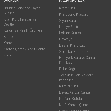
ÜRÜNLER
HAZIR ÜRÜNLER
Ürünler Hakkında Faydalı
Kraft Kutu
Bilgiler
Kraft Büro Klasörü
Kraft Kutu Fiyatları ve
Siyah Kutu
Çeşitleri
Hediye Zarfı
Kurumsal Kimlik Ürünleri
Lokum Kutusu
Klasör
Davetiye
Kartela
Baskılı Kraft Kutu
Karton Çanta / Kağıt Çanta
Sertifika Diploma Kabı
Kutu
Hediyelik Kutu ve Çanta
Koleksiyon
Pelur Kağıtlar
Teşekkür Kartı ve Zarf
modelleri
Kırmızı Kutu
Beyaz Karton Çanta
Parfüm Kutuları
Kraft Karton Çanta