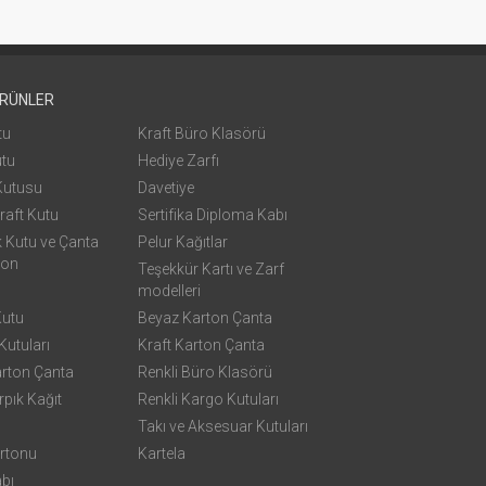
ÜRÜNLER
tu
Kraft Büro Klasörü
utu
Hediye Zarfı
Kutusu
Davetiye
raft Kutu
Sertifika Diploma Kabı
k Kutu ve Çanta
Pelur Kağıtlar
yon
Teşekkür Kartı ve Zarf
modelleri
Kutu
Beyaz Karton Çanta
utuları
Kraft Karton Çanta
arton Çanta
Renkli Büro Klasörü
rpık Kağıt
Renkli Kargo Kutuları
Takı ve Aksesuar Kutuları
rtonu
Kartela
bı