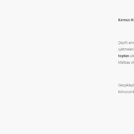
Kırmızı 
Çeşitli am
işletmeler
toptan
ür
Matbaa sto
Gerçekleşt
konusunda 