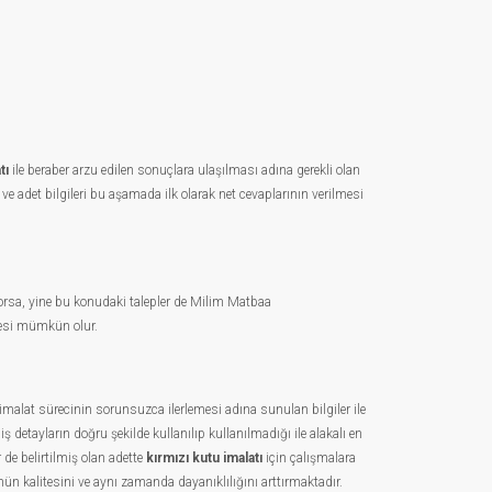
tı
ile beraber arzu edilen sonuçlara ulaşılması adına gerekli olan
 ve adet bilgileri bu aşamada ilk olarak net cevaplarının verilmesi
yorsa, yine bu konudaki talepler de Milim Matbaa
lmesi mümkün olur.
lat sürecinin sorunsuzca ilerlemesi adına sunulan bilgiler ile
 detayların doğru şekilde kullanılıp kullanılmadığı ile alakalı en
 de belirtilmiş olan adette
kırmızı kutu imalatı
için çalışmalara
ünün kalitesini ve aynı zamanda dayanıklılığını arttırmaktadır.