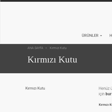
ÜRÜNLER
H
ANA SAYFA
Kırmızı Kutu
Kırmızı Kutu
Kırmızı Kutu
Henüz ü
için
bur
Kırmızı 