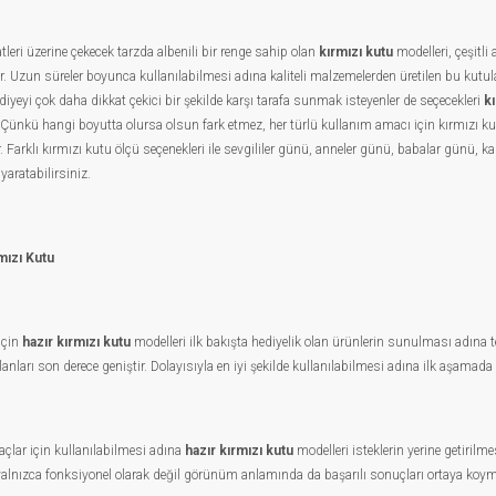
leri üzerine çekecek tarzda albenili bir renge sahip olan
kırmızı kutu
modelleri, çeşitli
or. Uzun süreler boyunca kullanılabilmesi adına kaliteli malzemelerden üretilen bu kutular,
iyeyi çok daha dikkat çekici bir şekilde karşı tarafa sunmak isteyenler de seçecekleri
k
 Çünkü hangi boyutta olursa olsun fark etmez, her türlü kullanım amacı için kırmızı k
 Farklı kırmızı kutu ölçü seçenekleri ile sevgililer günü, anneler günü, babalar günü, ka
yaratabilirsiniz.
mızı Kutu
için
hazır kırmızı kutu
modelleri ilk bakışta hediyelik olan ürünlerin sunulması adına te
anları son derece geniştir. Dolayısıyla en iyi şekilde kullanılabilmesi adına ilk aşamad
açlar için kullanılabilmesi adına
hazır kırmızı kutu
modelleri isteklerin yerine getiril
lnızca fonksiyonel olarak değil görünüm anlamında da başarılı sonuçları ortaya koymasın