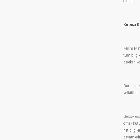
olurlar.
Kırmızı K
Milim Mat
tüm bilgil
gereken ko
Bunun ar
yetkililer
Gerçekleşt
örnek kutu
net bilgil
devam edil