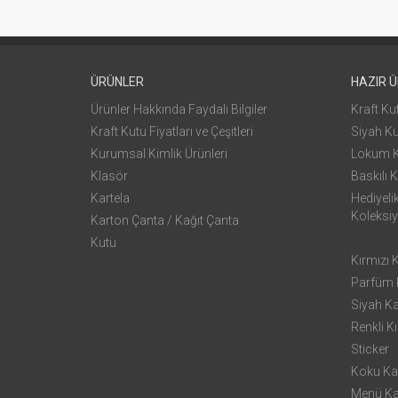
ÜRÜNLER
HAZIR 
Ürünler Hakkında Faydalı Bilgiler
Kraft Ku
Kraft Kutu Fiyatları ve Çeşitleri
Siyah K
Kurumsal Kimlik Ürünleri
Lokum 
Klasör
Baskılı K
Kartela
Hediyeli
Koleksi
Karton Çanta / Kağıt Çanta
Kutu
Kırmızı 
Parfüm K
Siyah K
Renkli Kı
Sticker
Koku Ka
Menü Ka