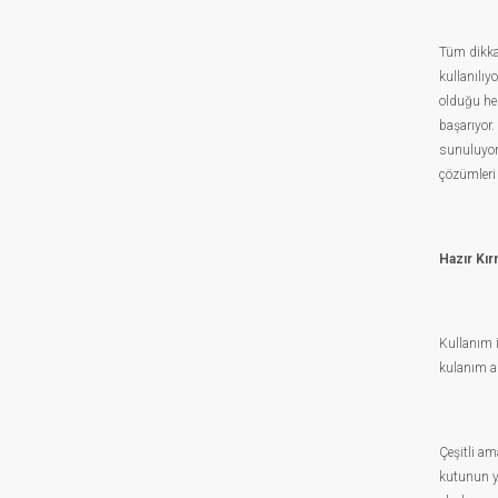
Tüm dikkat
kullanılıy
olduğu hed
başarıyor.
sunuluyor.
çözümleri 
Hazır Kır
Kullanım 
kulanım al
Çeşitli am
kutunun ya