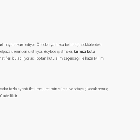
rtmaya devam ediyor. Önceleri yalnızca belli başlı sektörlerdeki
elpaze üzerinden üretiliyor. Böylece işletmeler,
kırmızı kutu
tifleri bulabiliyorlar. Toptan kutu alım seçenceği ile hazır Milim
dar fazla ayrıntı iletilirse, üretimin süresi ve ortaya çıkacak sonuç
 adetliktir.