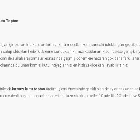
Kutu Toptan
açlar için kullanılmakta olan kırmızı kutu modelleri konusundaki istekler gün geçtikçe a
in sahip oldukları hedef kitlelerine sundukları kırmızı kutular artık son derece geniş bir y
etimi ile alakalı araştırmaları esnasında geçmiş dönemlere nazaran çok daha farklı alterna
karında bulunan kırmızı kutu ihtiyaçlarınızı en hızlı şekilde karşılayabilirisiniz.
irilecek
kırmızı kutu toptan
üretim işlemi öncesinde gerekli olan detaylar hakkında ne ka
da o denli başarılı sonuçlar elde edilir. Hazır stoklu paketler 10 adetlik, 20 adetlik ve 50