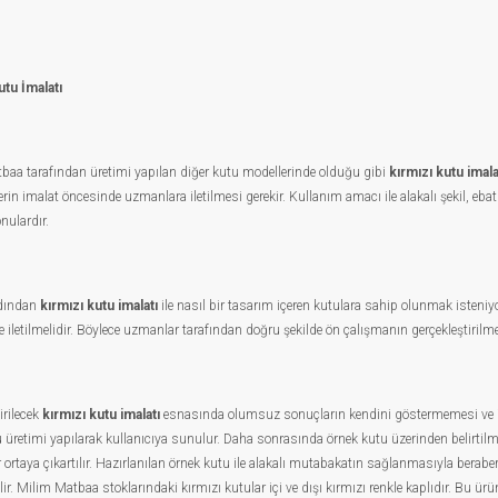
utu İmalatı
baa tarafından üretimi yapılan diğer kutu modellerinde olduğu gibi
kırmızı kutu imala
erin imalat öncesinde uzmanlara iletilmesi gerekir. Kullanım amacı ile alakalı şekil, ebat
nulardır.
dından
kırmızı kutu imalatı
ile nasıl bir tasarım içeren kutulara sahip olunmak isteni
ine iletilmelidir. Böylece uzmanlar tarafından doğru şekilde ön çalışmanın gerçekleştiri
irilecek
kırmızı kutu imalatı
esnasında olumsuz sonuçların kendini göstermemesi ve ima
 üretimi yapılarak kullanıcıya sunulur. Daha sonrasında örnek kutu üzerinden belirtilmiş
er ortaya çıkartılır. Hazırlanılan örnek kutu ile alakalı mutabakatın sağlanmasıyla beraber
ir. Milim Matbaa stoklarındaki kırmızı kutular içi ve dışı kırmızı renkle kaplıdır. Bu ür