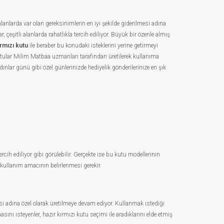
 alanlarda var olan gereksinimlerin en iyi şekilde giderilmesi adına
 çeşitli alanlarda rahatlıkla tercih ediliyor. Büyük bir özenle almış
ırmızı kutu
ile beraber bu konudaki isteklerini yerine getirmeyi
utular Milim Matbaa uzmanları tarafından üretilerek kullanıma
dınlar günü gibi özel günlerinizde hediyelik gönderilerinize en şık
rcih ediliyor gibi görülebilir. Gerçekte ise bu kutu modellerinin
a kullanım amacının belirlenmesi gerekir.
mesi adına özel olarak üretilmeye devam ediyor. Kullanmak istediği
ı isteyenler, hazır kırmızı kutu seçimi ile aradıklarını elde etmiş