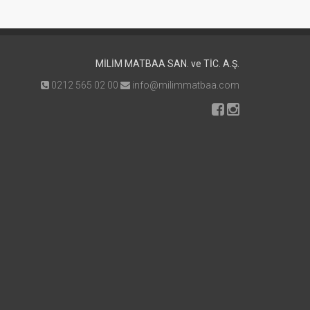
MİLİM MATBAA SAN. ve TİC. A.Ş.
0212 565 02 00
info@milimmatbaa.com