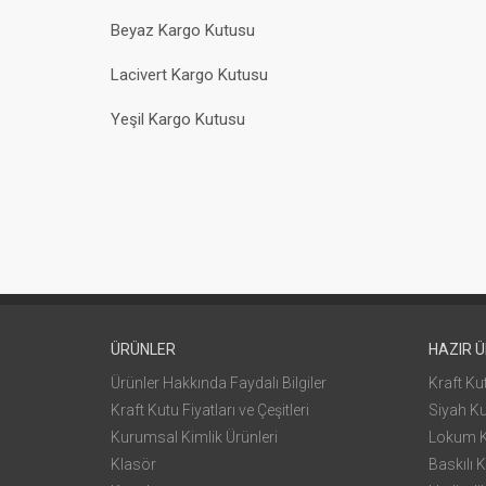
Beyaz Kargo Kutusu
Lacivert Kargo Kutusu
Yeşil Kargo Kutusu
ÜRÜNLER
HAZIR 
Ürünler Hakkında Faydalı Bilgiler
Kraft Ku
Kraft Kutu Fiyatları ve Çeşitleri
Siyah K
Kurumsal Kimlik Ürünleri
Lokum 
Klasör
Baskılı K