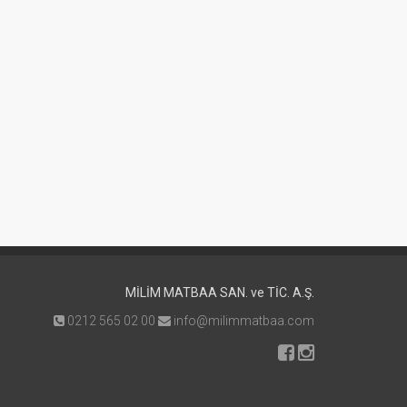
MİLİM MATBAA SAN. ve TİC. A.Ş.
0212 565 02 00
info@milimmatbaa.com