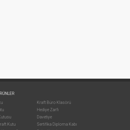
ÜRÜNLER
tu
Kraft Büro Klasörü
utu
Hediye Zarfı
Kutusu
Davetiye
raft Kutu
Sertifika Diploma Kabı