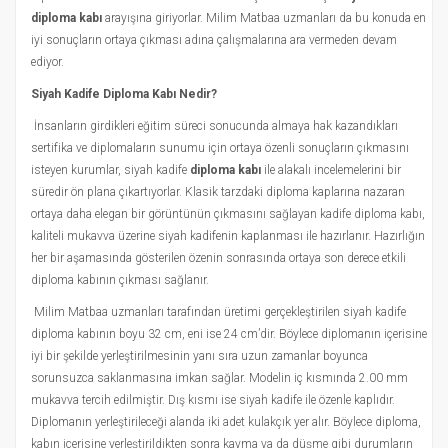
diploma kabı
arayışına giriyorlar. Milim Matbaa uzmanları da bu konuda en
iyi sonuçların ortaya çıkması adına çalışmalarına ara vermeden devam
ediyor.
Siyah Kadife Diploma Kabı Nedir?
İnsanların girdikleri eğitim süreci sonucunda almaya hak kazandıkları
sertifika ve diplomaların sunumu için ortaya özenli sonuçların çıkmasını
isteyen kurumlar, siyah kadife
diploma kabı
ile alakalı incelemelerini bir
süredir ön plana çıkartıyorlar. Klasik tarzdaki diploma kaplarına nazaran
ortaya daha elegan bir görüntünün çıkmasını sağlayan kadife diploma kabı,
kaliteli mukavva üzerine siyah kadifenin kaplanması ile hazırlanır. Hazırlığın
her bir aşamasında gösterilen özenin sonrasında ortaya son derece etkili
diploma kabının çıkması sağlanır.
Milim Matbaa uzmanları tarafından üretimi gerçekleştirilen siyah kadife
diploma kabının boyu 32 cm, eni ise 24 cm’dir. Böylece diplomanın içerisine
iyi bir şekilde yerleştirilmesinin yanı sıra uzun zamanlar boyunca
sorunsuzca saklanmasına imkan sağlar. Modelin iç kısmında 2.00 mm
mukavva tercih edilmiştir. Dış kısmı ise siyah kadife ile özenle kaplıdır.
Diplomanın yerleştirileceği alanda iki adet kulakçık yer alır. Böylece diploma,
kabın içerisine yerleştirildikten sonra kayma ya da düşme gibi durumların