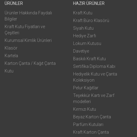
ÜRÜNLER
HAZIR ÜRÜNLER
Ürünler Hakkında Faydalı
Kraft Kutu
Bilgiler
Kraft Büro Klasörü
Kraft Kutu Fiyatları ve
Siyah Kutu
Çeşitleri
Hediye Zarfı
Kurumsal Kimlik Ürünleri
Lokum Kutusu
Klasör
Davetiye
Kartela
Baskılı Kraft Kutu
Karton Çanta / Kağıt Çanta
Sertifika Diploma Kabı
Kutu
Hediyelik Kutu ve Çanta
Koleksiyon
Pelur Kağıtlar
Teşekkür Kartı ve Zarf
modelleri
Kırmızı Kutu
Beyaz Karton Çanta
Parfüm Kutuları
Kraft Karton Çanta