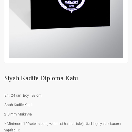
Siyah Kadife Diploma Kabı
En : 24 cm Boy : 32 cm
Siyah Kadife Kaplı
2,0 mm Mukavva
* Minimum 100 adet sipariş verilmesi halinde isteğe özel logo yaldız basımı
yapılabilir.