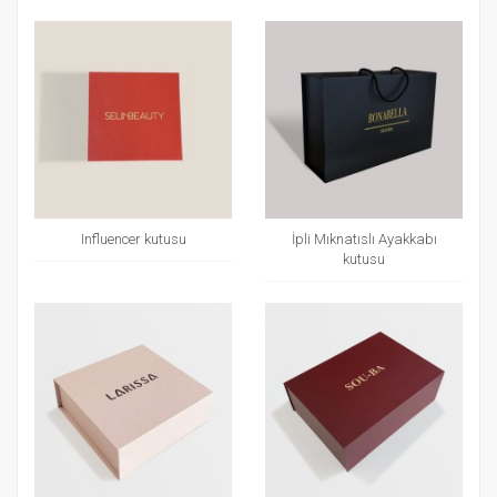
Influencer kutusu
İpli Mıknatıslı Ayakkabı
kutusu