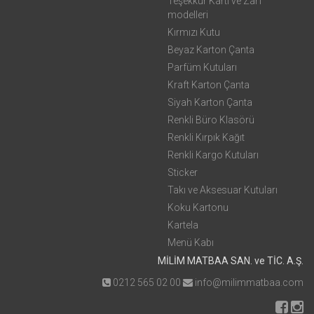
Teşekkür Kartı ve Zarf
modelleri
Kırmızı Kutu
Beyaz Karton Çanta
Parfüm Kutuları
Kraft Karton Çanta
Siyah Karton Çanta
Renkli Büro Klasörü
Renkli Kırpık Kağıt
Renkli Kargo Kutuları
Sticker
Takı ve Aksesuar Kutuları
Koku Kartonu
Kartela
Menü Kabı
MİLİM MATBAA SAN. ve TİC. A.Ş.
0212 565 02 00
info@milimmatbaa.com