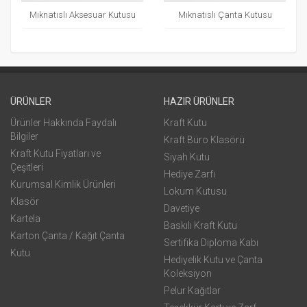
Mıknatıslı Aksesuar Kutusu
Mıknatıslı Çanta Kutusu
ÜRÜNLER
HAZIR ÜRÜNLER
Ürünler Hakkında Faydalı
Kraft Kutu
Bilgiler
Kraft Büro Klasörü
Kraft Kutu Fiyatları ve
Siyah Kutu
Çeşitleri
Hediye Zarfı
Kurumsal Kimlik Ürünleri
Lokum Kutusu
Klasör
Davetiye
Kartela
Baskılı Kraft Kutu
Karton Çanta / Kağıt Çanta
Sertifika Diploma Kabı
Kutu
Hediyelik Kutu ve Çanta
Koleksiyon
Pelur Kağıtlar