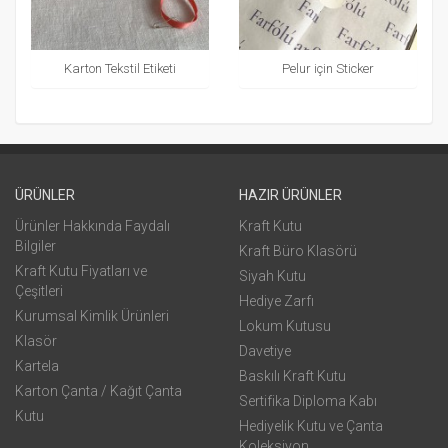
Karton Tekstil Etiketi
Pelur için Sticker
ÜRÜNLER
HAZIR ÜRÜNLER
Ürünler Hakkında Faydalı
Kraft Kutu
Bilgiler
Kraft Büro Klasörü
Kraft Kutu Fiyatları ve
Siyah Kutu
Çeşitleri
Hediye Zarfı
Kurumsal Kimlik Ürünleri
Lokum Kutusu
Klasör
Davetiye
Kartela
Baskılı Kraft Kutu
Karton Çanta / Kağıt Çanta
Sertifika Diploma Kabı
Kutu
Hediyelik Kutu ve Çanta
Koleksiyon