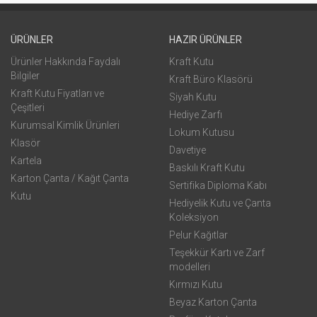
ÜRÜNLER
HAZIR ÜRÜNLER
Ürünler Hakkında Faydalı
Kraft Kutu
Bilgiler
Kraft Büro Klasörü
Kraft Kutu Fiyatları ve
Siyah Kutu
Çeşitleri
Hediye Zarfı
Kurumsal Kimlik Ürünleri
Lokum Kutusu
Klasör
Davetiye
Kartela
Baskılı Kraft Kutu
Karton Çanta / Kağıt Çanta
Sertifika Diploma Kabı
Kutu
Hediyelik Kutu ve Çanta
Koleksiyon
Pelur Kağıtlar
Teşekkür Kartı ve Zarf
modelleri
Kırmızı Kutu
Beyaz Karton Çanta