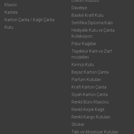
Lokum Kutusu
Klasör
Davetiye
Kartela
Baskılı Kraft Kutu
Karton Çanta / Kağıt Çanta
Sertifika Diploma Kabı
Kutu
Hediyelik Kutu ve Çanta
Koleksiyon
Pelur Kağıtlar
Teşekkür Kartı ve Zarf
modelleri
Kırmızı Kutu
Beyaz Karton Çanta
Parfüm Kutuları
Kraft Karton Çanta
Siyah Karton Çanta
Renkli Büro Klasörü
Renkli Kırpık Kağıt
Renkli Kargo Kutuları
Sticker
Takı ve Aksesuar Kutuları