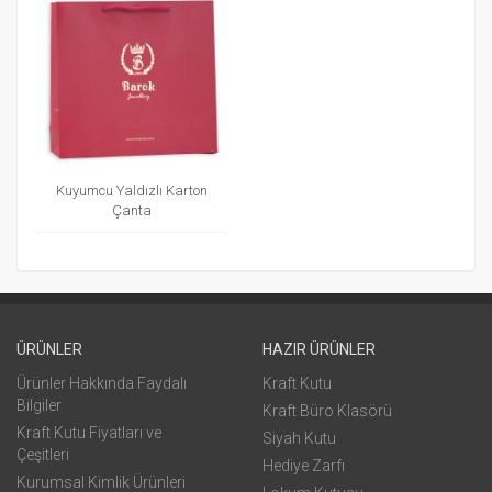
Kuyumcu Yaldızlı Karton
Çanta
ÜRÜNLER
HAZIR ÜRÜNLER
Ürünler Hakkında Faydalı
Kraft Kutu
Bilgiler
Kraft Büro Klasörü
Kraft Kutu Fiyatları ve
Siyah Kutu
Çeşitleri
Hediye Zarfı
Kurumsal Kimlik Ürünleri