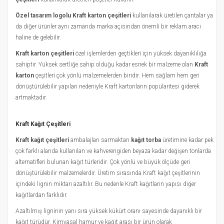
Özel tasarım logolu Kraft karton çeşitleri
kullanılarak üretilen çantalar ya
da diğer ürünler aynı zamanda marka açısından önemli bir reklam aracı
haline de gelebilir.
Kraft karton çeşitleri
özel işlemlerden geçtikleri için yüksek dayanıklılığa
sahiptir. Yüksek sertliğe sahip olduğu kadar esnek bir malzeme olan
Kraft
karton
çeşitleri çok yönlü malzemelerden biridir. Hem sağlam hem geri
dönüştürülebilir yapıları nedeniyle Kraft kartonların popülaritesi giderek
artmaktadır.
Kraft Kağıt Çeşitleri
Kraft kağıt çeşitleri
ambalajları sarmaktan
kağıt torba
üretimine kadar pek
çok farklı alanda kullanılan ve kahverengiden beyaza kadar değişen tonlarda
alternatifleri bulunan kağıt türleridir. Çok yönlü ve büyük ölçüde geri
dönüştürülebilir malzemelerdir. Üretim sırasında Kraft kağıt çeşitlerinin
içindeki lignin miktarı azaltılır. Bu nedenle Kraft kağıtların yapısı diğer
kağıtlardan farklıdır.
Azaltılmış ligninin yanı sıra yüksek kükürt oranı sayesinde dayanıklı bir
kağıt türüdür. Kimyasal hamur ve kağıt arası bir ürün olarak