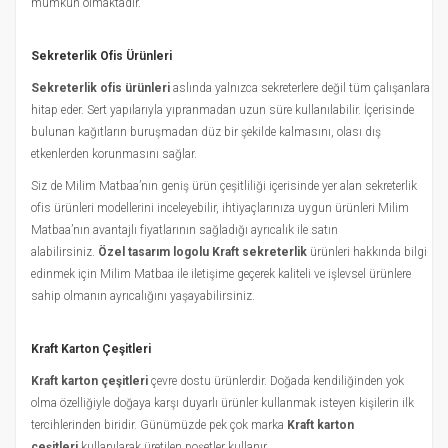
mümkün olmaktadır.
Sekreterlik Ofis Ürünleri
Sekreterlik ofis ürünleri
aslında yalnızca sekreterlere değil tüm çalışanlara
hitap eder. Sert yapılarıyla yıpranmadan uzun süre kullanılabilir. İçerisinde
bulunan kağıtların buruşmadan düz bir şekilde kalmasını, olası dış
etkenlerden korunmasını sağlar.
Siz de Milim Matbaa’nın geniş ürün çeşitliliği içerisinde yer alan sekreterlik
ofis ürünleri modellerini inceleyebilir, ihtiyaçlarınıza uygun ürünleri Milim
Matbaa’nın avantajlı fiyatlarının sağladığı ayrıcalık ile satın
alabilirsiniz.
Özel tasarım logolu Kraft sekreterlik
ürünleri hakkında bilgi
edinmek için Milim Matbaa ile iletişime geçerek kaliteli ve işlevsel ürünlere
sahip olmanın ayrıcalığını yaşayabilirsiniz.
Kraft Karton Çeşitleri
Kraft karton çeşitleri
çevre dostu ürünlerdir. Doğada kendiliğinden yok
olma özelliğiyle doğaya karşı duyarlı ürünler kullanmak isteyen kişilerin ilk
tercihlerinden biridir. Günümüzde pek çok marka
Kraft karton
çeşitleri
kullanılarak üretilen poşetler kullanır.