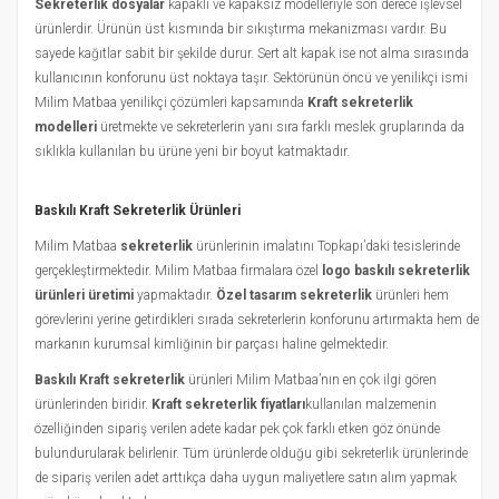
Sekreterlik dosyalar
kapaklı ve kapaksız modelleriyle son derece işlevsel
ürünlerdir. Ürünün üst kısmında bir sıkıştırma mekanizması vardır. Bu
sayede kağıtlar sabit bir şekilde durur. Sert alt kapak ise not alma sırasında
kullanıcının konforunu üst noktaya taşır. Sektörünün öncü ve yenilikçi ismi
Milim Matbaa yenilikçi çözümleri kapsamında
Kraft sekreterlik
modelleri
üretmekte ve sekreterlerin yanı sıra farklı meslek gruplarında da
sıklıkla kullanılan bu ürüne yeni bir boyut katmaktadır.
Baskılı Kraft Sekreterlik Ürünleri
Milim Matbaa
sekreterlik
ürünlerinin imalatını Topkapı’daki tesislerinde
gerçekleştirmektedir. Milim Matbaa firmalara özel
logo baskılı sekreterlik
ürünleri üretimi
yapmaktadır.
Özel tasarım sekreterlik
ürünleri hem
görevlerini yerine getirdikleri sırada sekreterlerin konforunu artırmakta hem de
markanın kurumsal kimliğinin bir parçası haline gelmektedir.
Baskılı Kraft sekreterlik
ürünleri Milim Matbaa’nın en çok ilgi gören
ürünlerinden biridir.
Kraft sekreterlik fiyatları
kullanılan malzemenin
özelliğinden sipariş verilen adete kadar pek çok farklı etken göz önünde
bulundurularak belirlenir. Tüm ürünlerde olduğu gibi sekreterlik ürünlerinde
de sipariş verilen adet arttıkça daha uygun maliyetlere satın alım yapmak