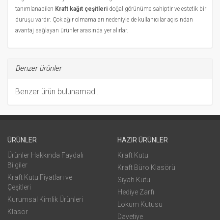
tanımlanabilen
Kraft kağıt çeşitleri
doğal görünüme sahiptir ve estetik bir
duruşu vardır. Çok ağır olmamaları nedeniyle de kullanıcılar açısından
avantaj sağlayan ürünler arasında yer alırlar.
Benzer ürünler
Benzer ürün bulunamadı.
ÜRÜNLER
HAZIR ÜRÜNLER
Ürünler Hakkında Faydalı
Kraft Kutu
Bilgiler
Kraft Büro Klasörü
Kraft Kutu Fiyatları ve
Siyah Kutu
Çeşitleri
Hediye Zarfı
Kurumsal Kimlik Ürünleri
Lokum Kutusu
Klasör
Davetiye