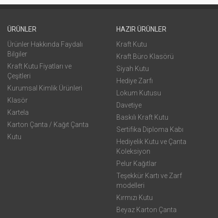
ÜRÜNLER
HAZIR ÜRÜNLER
Ürünler Hakkında Faydalı
Kraft Kutu
Bilgiler
Kraft Büro Klasörü
Kraft Kutu Fiyatları ve
Siyah Kutu
Çeşitleri
Hediye Zarfı
Kurumsal Kimlik Ürünleri
Lokum Kutusu
Klasör
Davetiye
Kartela
Baskılı Kraft Kutu
Karton Çanta / Kağıt Çanta
Sertifika Diploma Kabı
Kutu
Hediyelik Kutu ve Çanta
Koleksiyon
Pelur Kağıtlar
Teşekkür Kartı ve Zarf
modelleri
Kırmızı Kutu
Beyaz Karton Çanta