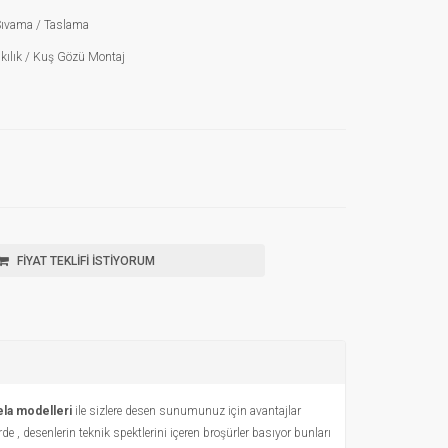
vama / Taslama
ılık / Kuş Gözü Montaj
FİYAT TEKLİFİ İSTİYORUM
tela modelleri
ile sizlere desen sunumunuz için avantajlar
e , desenlerin teknik spektlerini içeren broşürler basıyor bunları