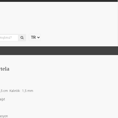
tela
5 cm Kalınlık : 1,5 mm
ağıt
asyon