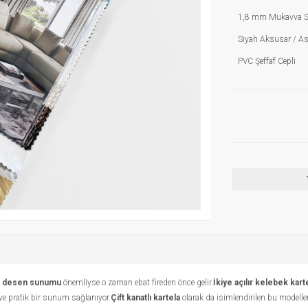
1,8 mm Mukavva Sı
Siyah Aksusar / Ask
PVC Şeffaf Cepli
k
desen sunumu
önemliyse o zaman ebat fireden önce gelir.
İkiye açılır kelebek kar
 ve pratik bir sunum sağlanıyor.
Çift kanatlı kartela
olarak da isimlendirilen bu modellerd