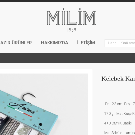
AZIR ÜRÜNLER
HAKKIMIZDA
İLETİŞİM
Kelebek Kar
En : 23 cm Boy : 7,
170 gr. Mat Kuşe K
4+0 CMYK Baskılı
Mat Selefon Lamin