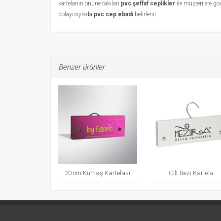
kartelanın önüne takılan
pvc şeffaf ceplikler
ile müşterilere gö
dolayısıylada
pvc cep ebadı
belirlenir.
Benzer ürünler
20 cm Kumaş Kartelası
Cilt Bezi Kartela