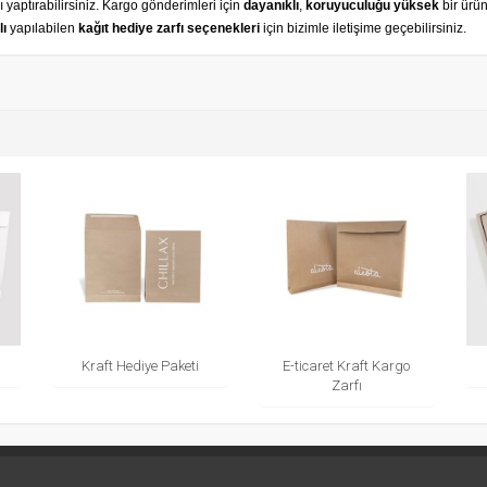
aptırabilirsiniz. Kargo gönderimleri için
dayanıklı
,
koruyuculuğu yüksek
bir ürü
lı
yapılabilen
kağıt hediye zarfı seçenekleri
için bizimle iletişime geçebilirsiniz.
Kraft Hediye Paketi
E-ticaret Kraft Kargo
Zarfı