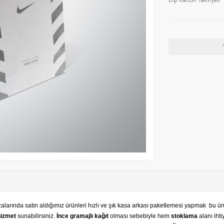
Dip Karton Takviyeli
arında satın aldığımız ürünleri
hızlı ve şık kasa arkası paketlemesi yapmak bu ürü
 hizmet
sunabilirsiniz.
İnce gramajlı kağıt
olması sebebiyle hem
stoklama
alanı ihti