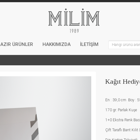
AZIR ÜRÜNLER
HAKKIMIZDA
İLETİŞİM
Kağıt Hediy
En : 39,0 cm Boy : 5
170 gr. Parlak Kuşe
1+0 Ekstra Renk Bask
Çift Taraflı Bant Kilit