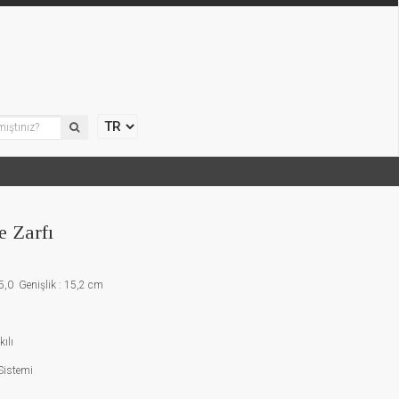
e Zarfı
5,0 Genişlik : 15,2 cm
ılı
 Sistemi