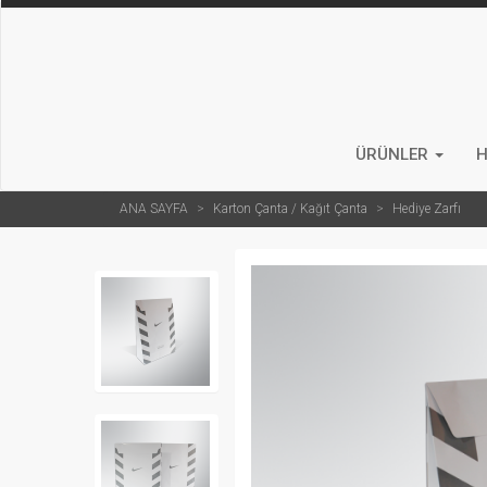
ÜRÜNLER
H
ANA SAYFA
Karton Çanta / Kağıt Çanta
Hediye Zarfı