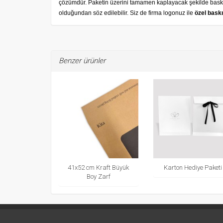
çözümdür. Paketin üzerini tamamen kaplayacak şekilde baskı y
olduğundan söz edilebilir. Siz de f
irma logonuz ile
özel baskı
Benzer ürünler
41x52 cm Kraft Büyük
Karton Hediye Paketi
Boy Zarf