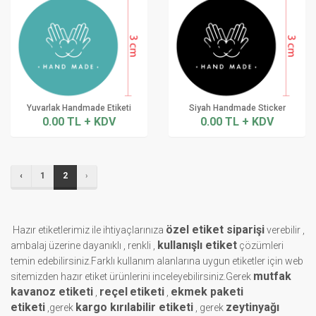
Yuvarlak Handmade Etiketi
Siyah Handmade Sticker
0.00 TL + KDV
0.00 TL + KDV
‹
1
2
›
özel etiket siparişi
Hazır etiketlerimiz ile ihtiyaçlarınıza
verebilir ,
kullanışlı etiket
ambalaj üzerine dayanıklı , renkli ,
çözümleri
temin edebilirsiniz.Farklı kullanım alanlarına uygun etiketler için web
mutfak
sitemizden hazır etiket ürünlerini inceleyebilirsiniz.Gerek
kavanoz etiketi
reçel
etiketi
ekmek paketi
,
,
etiketi
kargo kırılabilir etiketi
zeytinyağı
,gerek
, gerek