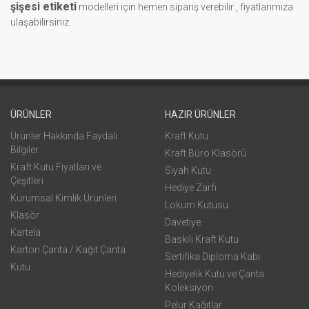
şişesi etiketi
modelleri için hemen sipariş verebilir , fiyatlarımıza
ulaşabilirsiniz.
ÜRÜNLER
HAZIR ÜRÜNLER
Ürünler Hakkında Faydalı
Kraft Kutu
Bilgiler
Kraft Büro Klasörü
Kraft Kutu Fiyatları ve
Siyah Kutu
Çeşitleri
Hediye Zarfı
Kurumsal Kimlik Ürünleri
Lokum Kutusu
Klasör
Davetiye
Kartela
Baskılı Kraft Kutu
Karton Çanta / Kağıt Çanta
Sertifika Diploma Kabı
Kutu
Hediyelik Kutu ve Çanta
Koleksiyon
Pelur Kağıtlar