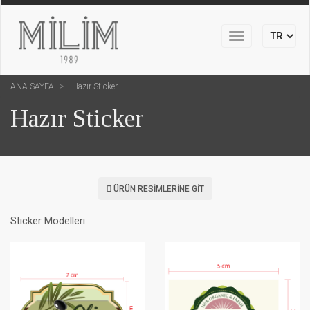
Toggle
navigation
ANA SAYFA
Hazır Sticker
Hazır Sticker
ÜRÜN RESIMLERINE GIT
Sticker Modelleri